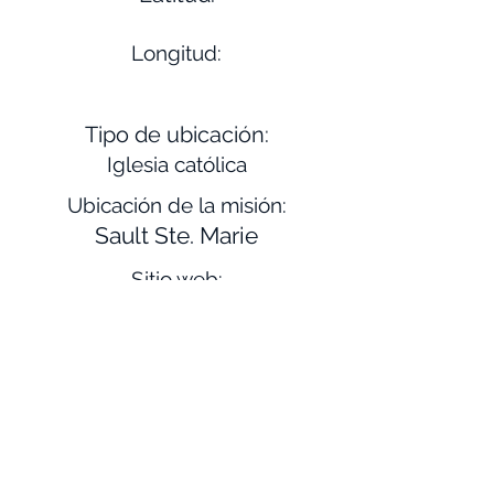
Longitud:
Tipo de ubicación:
Iglesia católica
Ubicación de la misión:
Sault Ste. Marie
Sitio web:
https://holymarywebsite.org
/
Descripción:
Esta es la primera catedral
construida en la diócesis de
Marquette y la primera catedral en
cuya construcción participó el