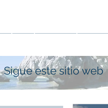
PADRE BARAGA
LOS NATIVOS OJIBWE Y
rsos
Santidad
Verdad y sanación
Relaciones pú
Sigue este sitio web