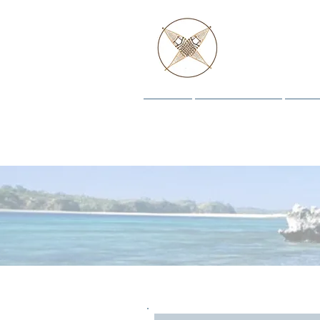
Y 
Hogar
Las historias
Recu