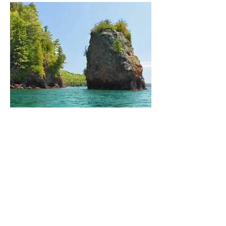
Copper Harbor, Michigan
Años de servicio:
1842 - 1852
Nombre ojibwe: Ishkwesin
Traducción: Se encuentra al final
La pequeña iglesia que se encuentra
aquí fue construida bajo la dirección
del padre Baraga en 1852 para los
inmigrantes alemanes. Esta iglesia
aún existe y es la iglesia católica más