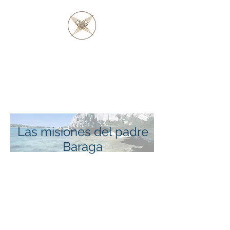
PADRE BARAGA
Y LOS NATIVOS
OJIBWE Y OTTAWA
Las misiones del padre
Baraga