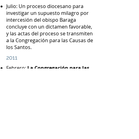
Julio: Un proceso diocesano para
investigar un supuesto milagro por
intercesión del obispo Baraga
concluye con un dictamen favorable,
y las actas del proceso se transmiten
a la Congregación para las Causas de
los Santos.
2011
Febrero:
La Congregación para las
Causas de los Santos decreta que
los actos y el proceso de la
investigación diocesana sobre el
supuesto milagro atribuido al
obispo Baraga son válidos.
Marzo: Los consultores teológicos de
la Congregación para las Causas de
los Santos dan su voto unánime a
favor de la virtud heroica del obispo
Baraga, destacando especialmente