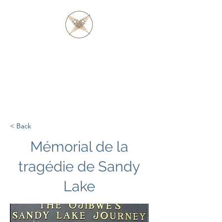
PÈRE BARAGA
ET LES AUTOCHTONES
D'OJIBWE ET
D'OTTAWA
< Back
Mémorial de la
tragédie de Sandy
Lake