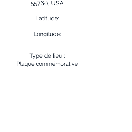
55760, USA
Latitude:
Longitude:
Type de lieu :
Plaque commémorative
Lieu de la mission :
Multiple
Site web:
Description:
Monument – Un mémorial a été
érigé ici pour commémorer le lieu
de la tragédie de Sandy Lake, qui a
touché de nombreux Ojibwés que