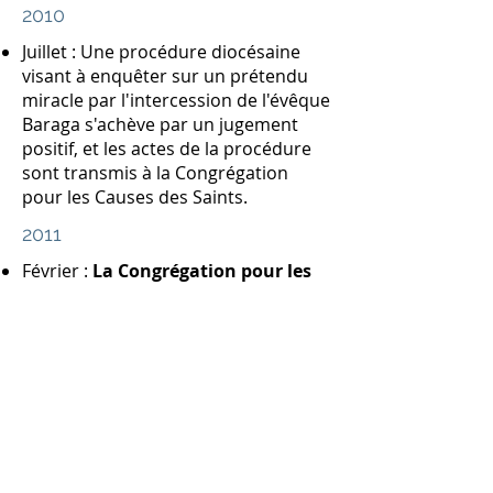
2010
Juillet : Une procédure diocésaine
visant à enquêter sur un prétendu
miracle par l'intercession de l'évêque
Baraga s'achève par un jugement
positif, et les actes de la procédure
sont transmis à la Congrégation
pour les Causes des Saints.
2011
Février :
La Congrégation pour les
causes des saints décrète que les
actes et le processus de l'enquête
diocésaine sur le prétendu miracle
attribué à l'évêque Baraga sont
valides.
Mars : Les consulteurs théologiques
de la Congrégation pour les Causes
des Saints votent à l'unanimité en
faveur de la vertu héroïque de