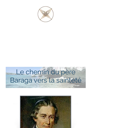
PÈRE BARAGA
ET LES AUTOCHTONES
D'OJIBWE ET
D'OTTAWA
Le chemin du père
Baraga vers la sainteté