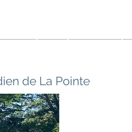
PÈRE BARAGA
S AUTOCHTONES D'OJIBWE 
Ressources
Sainteté
Vérité et guérison
R
dien de La Pointe