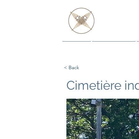
ET LE
Maison
Les Histoires
< Back
Cimetière in