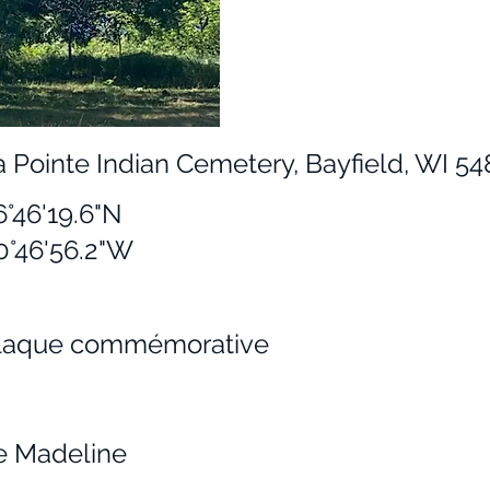
a Pointe Indian Cemetery, Bayfield, WI 5
6°46'19.6"N
0°46'56.2"W
laque commémorative
le Madeline