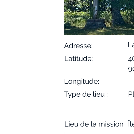
L
Adresse:
Latitude:
4
9
Longitude:
Type de lieu :
P
Lieu de la mission
Î
: