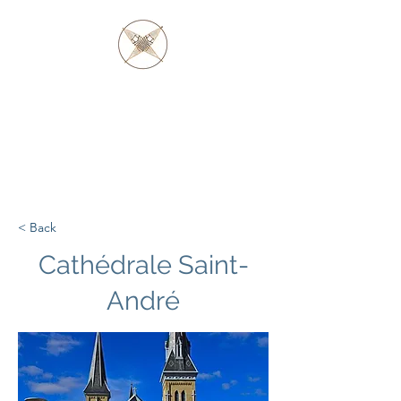
PÈRE BARAGA
ET LES AUTOCHTONES
D'OJIBWE ET
D'OTTAWA
< Back
Cathédrale Saint-
André