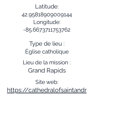
Latitude:
42.95818909009144
Longitude:
-85.6673711753762
Type de lieu :
Église catholique
Lieu de la mission :
Grand Rapids
Site web:
https://cathedralofsaintandr
ew.org/about-us/cathedral-
parish/cathedral-history
Description:
Le père Baraga se rendit pour la