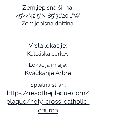
Zemljepisna širina:
45°44'42.5"N 85°31'20.1"W
Zemljepisna dolžina:
Vrsta lokacije:
Katoliška cerkev
Lokacija misije:
Kvačkanje Arbre
Spletna stran:
https://readtheplaque.com/
plaque/holy-cross-catholic-
church
Opis:
Oče Baraga je leta 1832 pristal na