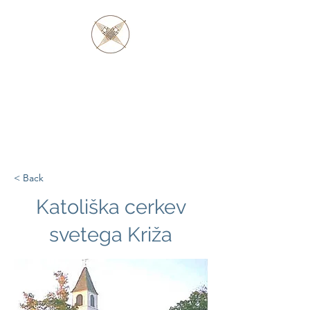
OČE BARAGA
IN DOMOROČANCI
ODŽIBVEJA IN
OTTAWE
< Back
Katoliška cerkev
svetega Križa