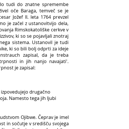
išlo tudi do znatne spremembe
 živel oče Baraga, temveč se je
cesar Jožef II. leta 1764 prevzel
o je začel z ustanovitvijo dela,
lovanja Rimskokatoliške cerkve v
zivov, ki so se pojavljali znotraj
lnega sistema. Ustanovil je tudi
e, ki so bili bolj odprti za ideje
nstrauch zapisal, da je treba
rpnosti in jih nanjo navajati'.
nost je zapisal:
ki izpovedujejo drugačno
soja. Namesto tega jih ljubi
ljudstvom Ojibwe. Čeprav je imel
ost in sočutje v središču svojega