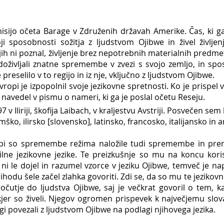
misijo očeta Barage v Združenih državah Amerike. Čas, ki ga
 sposobnosti sožitja z ljudstvom Ojibwe in živel življenjs
ki jih ni poznal, življenje brez nepotrebnih materialnih pre
ivljali znatne spremembe v zvezi s svojo zemljo, in spos
 preselilo v to regijo in iz nje, vključno z ljudstvom Ojibwe.
opi je izpopolnil svoje jezikovne spretnosti. Ko je prispel 
e navedel v pismu o nameri, ki ga je poslal očetu Reseju.
7 v Iliriji, škofija Laibach, v kraljestvu Avstriji. Posvečen se
ko, ilirsko [slovensko], latinsko, francosko, italijansko in a
i so spremembe režima naložile tudi spremembe in prem
ilne jezikovne jezike. Te preizkušnje so mu na koncu kor
i le dojel in razumel vzorce v jeziku Ojibwe, temveč je nap
 prihodu šele začel zlahka govoriti. Zdi se, da so mu te jezi
sočutje do ljudstva Ojibwe, saj je večkrat govoril o tem, k
kjer so živeli. Njegov ogromen prispevek k največjemu slova
gi povezali z ljudstvom Ojibwe na podlagi njihovega jezika.