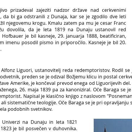
ivo prizadeval zajeziti nadzor države nad cerkvenimi
, da bi ga odstranili z Dunaja, kar se je zgodilo dve leti
užil njegovemu krogu. Kmalu zatem pa mu je cesar Franc
u dovolila, da je leta 1819 na Dunaju ustanovil red
ofbauer je bil kasneje, 29. januarja 1888, beatificiran,
 imenu posodil pismo in priporočilo. Kasneje je bil 20.
.
 Alfonz Liguori, ustanovitelj reda redemptoristov. Rodil se 
udi odvetnik, preden se je odzval Božjemu klicu in postal cerk
ržave Amerike, je končeval prevod enega od Liguorijevih del.
aženega, 26. maja 1839 pa za kanoniziral. Oče Baraga se je
emptorist. Napisal je klasično knjigo z naslovom "Posnemanje
 sistematične teologije. Oče Baraga se je pri opravljanju s
 dela podobnih svetnikov.
 Univerzi na Dunaju in leta 1821
 1823 je bil posvečen v duhovnika.