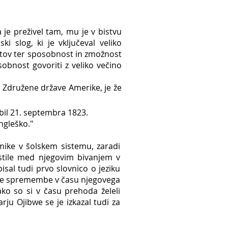
 je preživel tam, mu je v bistvu
ki slog, ki je vključeval veliko
dmetov ter sposobnost in zmožnost
obnost govoriti z veliko večino
v Združene države Amerike, je že
m bil 21. septembra 1823.
ngleško."
ike v šolskem sistemu, zaradi
istile med njegovim bivanjem v
isal tudi prvo slovnico o jeziku
kovne spremembe v času njegovega
ako so si v času prehoda želeli
rju Ojibwe se je izkazal tudi za