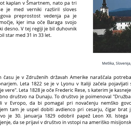
l kot kaplan v Šmartnem, nato pa tri
e je med verniki razširil sloves
egova preprostost vedenja pa je
močje, kjer ima oče Baraga svojo
ki desno. V tej regiji je bil duhovnik
il star med 31 in 33 let.
Metlika, Slovenija
 času je v Združenih državah Amerike naraščala potreba
onarjem. Leta 1822 se je v Lyonu v Italiji začela pojavlja
nje vere". Leta 1828 je oče Frederic Rese, s katerim je kasne
no društvo na Dunaju. To društvo je poimenoval "Družba 
ali v Evropo, da bi pomagal pri novačenju nemško gov
jem tam je uspel dobiti avdienco pri cesarju, čigar brat 
vo je 30. januarja 1829 odobril papež Leon XII. Istega 
jenje, da se prijavi v društvo in vstopi na ameriško misijons