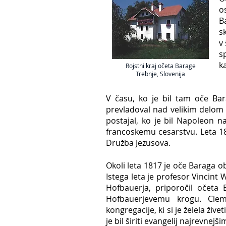
o
B
s
v
s
k
Rojstni kraj očeta Barage
Trebnje, Slovenija
V času, ko je bil tam oče Bar
prevladoval nad velikim delom 
postajal, ko je bil Napoleon n
francoskemu cesarstvu. Leta 181
Družba Jezusova.
Okoli leta 1817 je oče Baraga o
Istega leta je profesor Vincint W
Hofbauerja, priporočil očeta
Hofbauerjevemu krogu. Clem
kongregacije, ki si je želela živ
je bil širiti evangelij najrevne