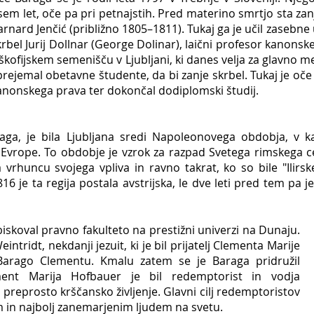
sem let, oče pa pri petnajstih. Pred materino smrtjo sta zanj
arnard Jenčić (približno 1805–1811). Tukaj ga je učil zasebne u
krbel Jurij Dollnar (George Dolinar), laični profesor kanons
 škofijskem semenišču v Ljubljani, ki danes velja za glavno me
prejemal obetavne študente, da bi zanje skrbel. Tukaj je oče 
anonskega prava ter dokončal dodiplomski študij.
aga, je bila Ljubljana sredi Napoleonovega obdobja, v k
Evrope. To obdobje je vzrok za razpad Svetega rimskega c
a vrhuncu svojega vpliva in ravno takrat, ko so bile "Ilir
6 je ta regija postala avstrijska, le dve leti pred tem pa 
biskoval pravno fakulteto na prestižni univerzi na Dunaju.
eintridt, nekdanji jezuit, ki je bil prijatelj Clementa Marije
 Barago Clementu. Kmalu zatem se je Baraga pridružil
ent Marija Hofbauer je bil redemptorist in vodja
eti preprosto krščansko življenje. Glavni cilj redemptoristov
jšim in najbolj zanemarjenim ljudem na svetu.