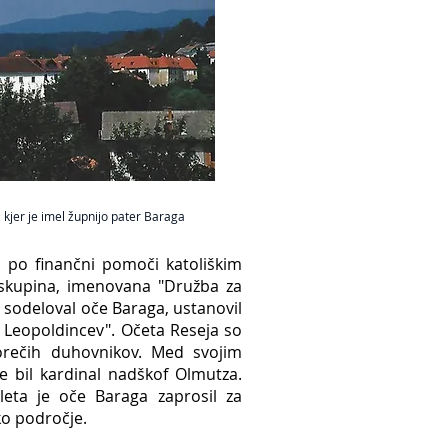
, kjer je imel župnijo pater Baraga
 po finančni pomoči katoliškim
ti skupina, imenovana "Družba za
je sodeloval oče Baraga, ustanovil
Leopoldincev". Očeta Reseja so
orečih duhovnikov. Med svojim
je bil kardinal nadškof Olmutza.
leta je oče Baraga zaprosil za
ko področje.