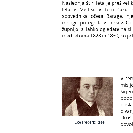
Naslednja štiri leta je prežive
leta v Metliki. V tem času s
spovednika očeta Barage, nj
mnoge pritegnila v cerkev. Ob
župnijo, si lahko ogledate na sli
med letoma 1828 in 1830, ko je b
V tem
misij
širje
podob
posl
bivan
Društ
Oče Frederic Rese
dovol