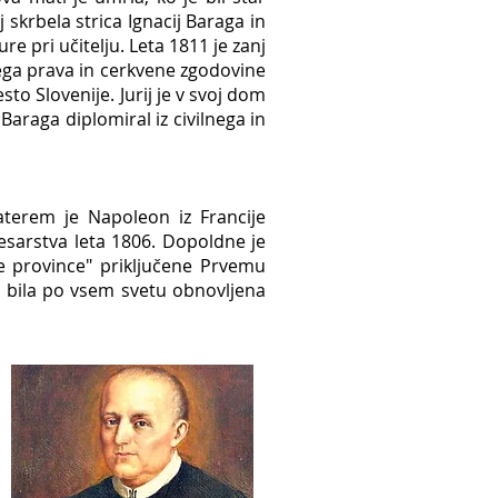
 skrbela strica Ignacij Baraga in
re pri učitelju. Leta 1811 je zanj
kega prava in cerkvene zgodovine
sto Slovenije. Jurij je v svoj dom
Baraga diplomiral iz civilnega in
aterem je Napoleon iz Francije
esarstva leta 1806. Dopoldne je
ske province" priključene Prvemu
je bila po vsem svetu obnovljena