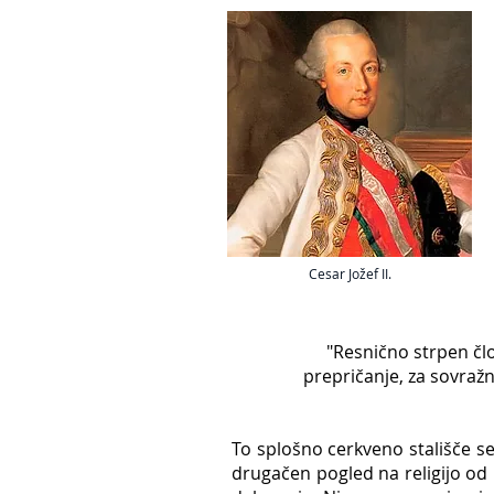
Cesar Jožef II.
"Resnično strpen člo
prepričanje, za sovražni
To splošno cerkveno stališče s
drugačen pogled na religijo od n