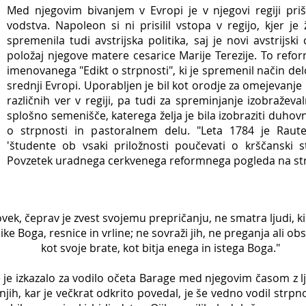
Med njegovim bivanjem v Evropi je v njegovi regiji pr
vodstva. Napoleon si ni prisilil vstopa v regijo, kjer je
spremenila tudi avstrijska politika, saj je novi avstrijski 
položaj njegove matere cesarice Marije Terezije. To reform
imenovanega "Edikt o strpnosti", ki je spremenil način de
srednji Evropi. Uporabljen je bil kot orodje za omejevanje iz
različnih ver v regiji, pa tudi za spreminjanje izobraževa
splošno semenišče, katerega želja je bila izobraziti duhovnik
o strpnosti in pastoralnem delu. "Leta 1784 je Raute
'študente ob vsaki priložnosti poučevati o krščanski st
Povzetek uradnega cerkvenega reformnega pogleda na strp
vek, čeprav je zvest svojemu prepričanju, ne smatra ljudi, 
ke Boga, resnice in vrline; ne sovraži jih, ne preganja ali ob
kot svoje brate, kot bitja enega in istega Boga."
e je izkazalo za vodilo očeta Barage med njegovim časom z 
jih, kar je večkrat odkrito povedal, je še vedno vodil strpn