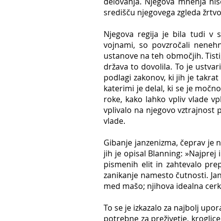
delovanja. Njegova mnenja niso
središču njegovega zgleda žrtvova
Njegova regija je bila tudi v 
vojnami, so povzročali nenehn
ustanove na teh območjih. Tisti,
država to dovolila. To je ustvar
podlagi zakonov, ki jih je takr
katerimi je delal, ki se je močn
roke, kako lahko vpliv vlade vpl
vplivalo na njegovo vztrajnost p
vlade.
Gibanje janzenizma, čeprav je n
jih je opisal Blanning: »Najprej
pismenih elit in zahtevalo pr
zanikanje namesto čutnosti. Janz
med mašo; njihova idealna cerk
To se je izkazalo za najbolj upo
potrebne za preživetje, kroglice