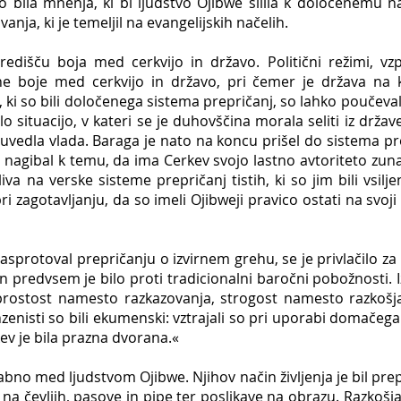
 bila mnenja, ki bi ljudstvo Ojibwe silila k določenemu na
nja, ki je temeljil na evangelijskih načelih.
središču boja med cerkvijo in državo. Politični režimi, 
e boje med cerkvijo in državo, pri čemer je država na 
 ki so bili določenega sistema prepričanj, so lahko poučevali 
ilo situacijo, v kateri se je duhovščina morala seliti iz drža
at uvedla vlada. Baraga je nato na koncu prišel do sistema
o nagibal k temu, da ima Cerkev svojo lastno avtoriteto zunaj
iva na verske sisteme prepričanj tistih, ki so jim bili vsilj
ri zagotavljanju, da so imeli Ojibweji pravico ostati na svoji
asprotoval prepričanju o izvirnem grehu, se je privlačilo za
 in predvsem je bilo proti tradicionalni baročni pobožnosti. I
eprostost namesto razkazovanja, strogost namesto razkošja
enisti so bili ekumenski: vztrajali so pri uporabi domačega 
ev je bila prazna dvorana.«
rabno med ljudstvom Ojibwe. Njihov način življenja je bil prep
 na čevljih, pasove in pipe ter poslikave na obrazu. Razkošj