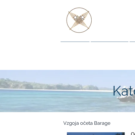
IN DO
Domov
Zgodovine
Kat
Vzgoja očeta Barage
O