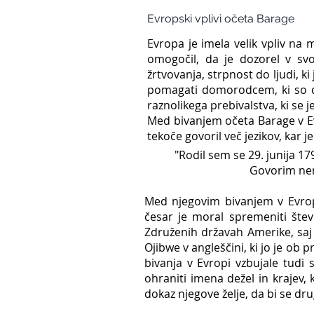
Evropski vplivi očeta Barage
Evropa je imela velik vpliv na 
omogočil, da je dozorel v svoji
žrtvovanja, strpnost do ljudi, 
pomagati domorodcem, ki so dož
raznolikega prebivalstva, ki se je
Med bivanjem očeta Barage v Evr
tekoče govoril več jezikov, kar j
"Rodil sem se 29. junija 179
Govorim nemš
Med njegovim bivanjem v Evrop
česar je moral spremeniti štev
Združenih državah Amerike, saj n
Ojibwe v angleščini, ki jo je ob
bivanja v Evropi vzbujale tudi 
ohraniti imena dežel in krajev, 
dokaz njegove želje, da bi se dru