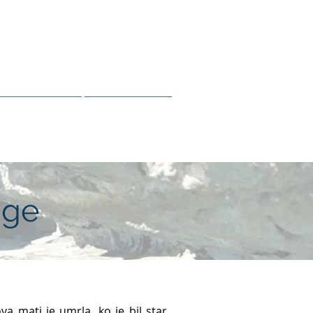
 IN OTTAWE
 z javnostmi
O tej strani
age
va mati je umrla, ko je bil star