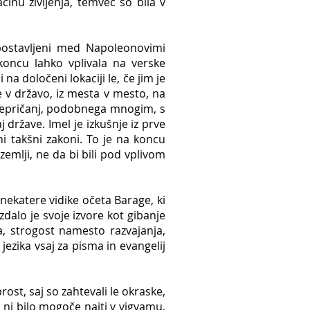
činu življenja, temveč so bila v
vzpostavljeni med Napoleonovimi
koncu lahko vplivala na verske
na določeni lokaciji le, če jim je
ve v državo, iz mesta v mesto, na
 prepričanj, podobnega mnogim, s
 države. Imel je izkušnje iz prve
eni takšni zakoni. To je na koncu
 zemlji, ne da bi bili pod vplivom
 nekatere vidike očeta Barage, ki
zdalo je svoje izvore kot gibanje
, strogost namesto razvajanja,
jezika vsaj za pisma in evangelij
rost, saj so zahtevali le okraske,
a ni bilo mogoče najti v vigvamu,