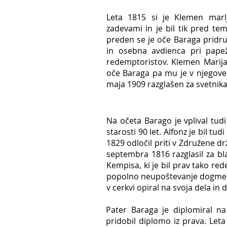
Leta 1815 si je Klemen marlj
zadevami in je bil tik pred tem
preden se je oče Baraga pridr
in osebna avdienca pri papež
redemptoristov. Klemen Marija H
oče Baraga pa mu je v njegovem
maja 1909 razglašen za svetnika
Na očeta Barago je vplival tudi
starosti 90 let. Alfonz je bil t
1829 odločil priti v Združene d
septembra 1816 razglasil za bl
Kempisa, ki je bil prav tako red
popolno neupoštevanje dogme ali
v cerkvi opiral na svoja dela in
Pater Baraga je diplomiral na
pridobil diplomo iz prava. Leta