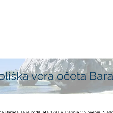
OČE BARAGA
MOROČANCI ODŽIBVEJA
Viri
Svetost
Resnica in zdravljenje
Odnosi
oliška vera očeta Bar
če Baraga se je rodil leta 1797 v Trebnje v Sloveniji. Njego