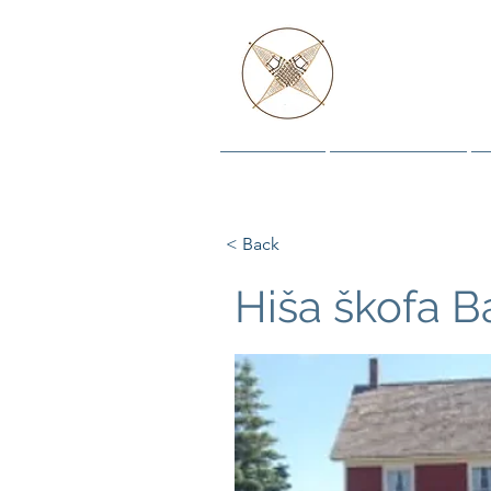
IN DO
Domov
Zgodovine
< Back
Hiša škofa B