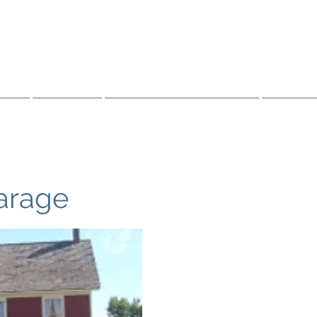
OČE BARAGA
MOROČANCI ODŽIBVEJA
Viri
Svetost
Resnica in zdravljenje
Odnosi
arage